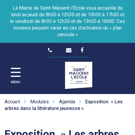
Gestion des traceurs
La Mairie de Saint-Maixent-l’École vous accueille du
lundi au jeudi de 8h30 à 12h30 et de 13h30 à 17h30 et
le vendredi de 8h30 à 12h30 et de 13h30 à 16h00. Ces
horaires peuvent varier en cas d’activation du « plan
canicule »
Lien
vers
le
Site
compte
officiel
de
Facebook
MENU
la
Ville
de
Accueil
Modules
Agenda
Exposition » Les
Saint-
arbres dans la littérature jeunesse »
Maixent-
L'Ecole
Exposition » Les arbres