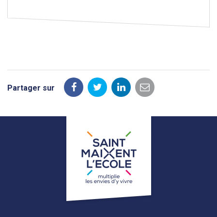
Partager sur
Partager
Partager
Partager
Partager
sur
sur
sur
par
Facebook
Twitter
LinkedIn
email