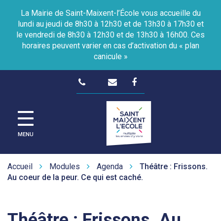
Gestion des traceurs
La Mairie de Saint-Maixent-l’École vous accueille du
lundi au jeudi de 8h30 à 12h30 et de 13h30 à 17h30 et
le vendredi de 8h30 à 12h30 et de 13h30 à 16h00. Ces
horaires peuvent varier en cas d’activation du « plan
canicule »
Lien
vers
le
Site
compte
officiel
de
Facebook
MENU
la
Ville
de
Accueil
Modules
Agenda
Théâtre : Frissons.
Saint-
Au coeur de la peur. Ce qui est caché.
Maixent-
L'Ecole
Théâtre : Frissons. Au