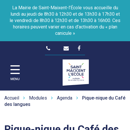
Gestion des traceurs
La Mairie de Saint-Maixent-l’École vous accueille du
lundi au jeudi de 8h30 à 12h30 et de 13h30 à 17h30 et
le vendredi de 8h30 à 12h30 et de 13h30 à 16h00. Ces
horaires peuvent varier en cas d’activation du « plan
canicule »
Lien
vers
le
Site
compte
officiel
de
Facebook
MENU
la
Ville
de
Accueil
Modules
Agenda
Pique-nique du Café
Saint-
des langues
Maixent-
L'Ecole
Pique-nique du Café des