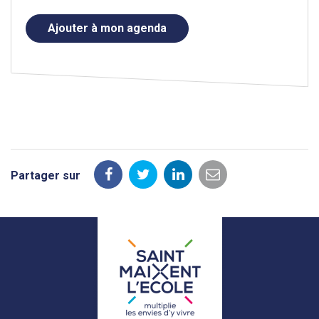
Ajouter à mon agenda
Partager sur
Partager
Partager
Partager
Partager
sur
sur
sur
par
Facebook
Twitter
LinkedIn
email